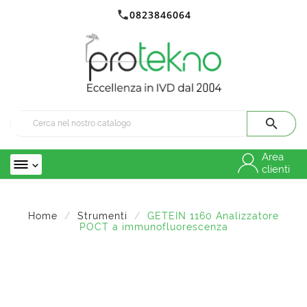

0823846064

Area

clienti
Home
Strumenti
GETEIN 1160 Analizzatore
POCT a immunofluorescenza