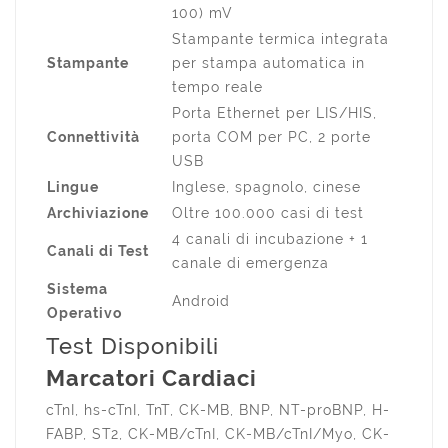
100) mV
Stampante termica integrata
Stampante
per stampa automatica in
tempo reale
Porta Ethernet per LIS/HIS,
Connettività
porta COM per PC, 2 porte
USB
Lingue
Inglese, spagnolo, cinese
Archiviazione
Oltre 100.000 casi di test
4 canali di incubazione + 1
Canali di Test
canale di emergenza
Sistema
Android
Operativo
Test Disponibili
Marcatori Cardiaci
cTnI, hs-cTnI, TnT, CK-MB, BNP, NT-proBNP, H-
FABP, ST2, CK-MB/cTnI, CK-MB/cTnI/Myo, CK-