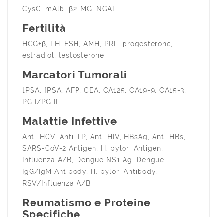
CysC, mAlb, β2-MG, NGAL
Fertilità
HCG+β, LH, FSH, AMH, PRL, progesterone,
estradiol, testosterone
Marcatori Tumorali
tPSA, fPSA, AFP, CEA, CA125, CA19-9, CA15-3,
PG I/PG II
Malattie Infettive
Anti-HCV, Anti-TP, Anti-HIV, HBsAg, Anti-HBs,
SARS-CoV-2 Antigen, H. pylori Antigen,
Influenza A/B, Dengue NS1 Ag, Dengue
IgG/IgM Antibody, H. pylori Antibody,
RSV/Influenza A/B
Reumatismo e Proteine
Specifiche