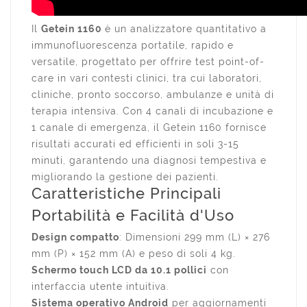
Il
Getein 1160
è un analizzatore quantitativo a
immunofluorescenza portatile, rapido e
versatile, progettato per offrire test point-of-
care in vari contesti clinici, tra cui laboratori,
cliniche, pronto soccorso, ambulanze e unità di
terapia intensiva. Con 4 canali di incubazione e
1 canale di emergenza, il Getein 1160 fornisce
risultati accurati ed efficienti in soli 3-15
minuti, garantendo una diagnosi tempestiva e
migliorando la gestione dei pazienti.
Caratteristiche Principali
Portabilità e Facilità d'Uso
Design compatto
: Dimensioni 299 mm (L) × 276
mm (P) × 152 mm (A) e peso di soli 4 kg.
Schermo touch LCD da 10.1 pollici
con
interfaccia utente intuitiva.
Sistema operativo Android
per aggiornamenti