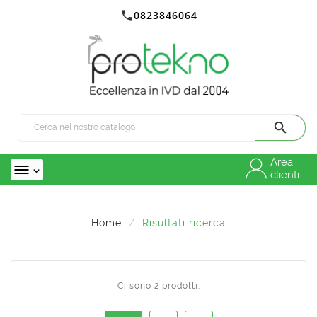

0823846064

Area

clienti
Home
Risultati ricerca
Ci sono 2 prodotti.